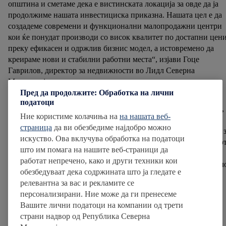
општина и сметаме дека е вистинската локација за овде да ја
продолжиме нашата инвестициска приказна. Нашата цел е да
создадеме современи и функционални малопродажни центри
кои ќе понудат производи со висок квалитет по достапни цени
преку ефикасен и одржлив бизнис модел, а истовремено да
креираме нови и стабилни работни места“, изјави Гоце
Гаврилов, директор за недвижности во Лидл Северна
Македонија.
Пред да продолжите: Обработка на лични
податоци
Како дел од заложбите на компанијата за одговорно работење,
Ние користиме колачиња на
на нашата веб-
при изградбата на маркетот се води грижа за зачувување на
страница
да ви обезбедиме најдобро можно
зеленилото и засадените дрвја. Ќе бидат зачувани 200 дрвја, а 
искуство. Ова вклучува обработка на податоци
отстранетите 15, ќе бидат засадени 32 нови садници. Маркето
што им помага на нашите веб-страници да
ќе има дворно зеленило од 3.636 квадратни метри. Оваа
работат непречено, како и други техники кои
површина ги надминува законски обврзувачките 20% зеленил
обезбедуваат дека содржината што ја гледате е
кои еден инвеститор мора да ги реализира при градење на
релевантна за вас и рекламите се
објект.
персонализирани. Ние може да ги пренесеме
Вашите лични податоци на компании од трети
Бобан Стефковски, градоначалник на Гази Баба, најави дека
страни надвор од Република Северна
новата инвестиција на Лидл ќе обезбеди подобра понуда за