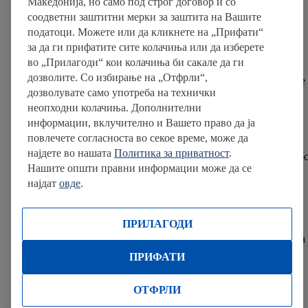
Македонија, но само под строг договор и со
граѓаните на општината.
соодветни заштитни мерки за заштита на Вашите
податоци. Можете или да кликнете на „Прифати“
за да ги прифатите сите колачиња или да изберете
„Ние како локална самоуправа континуирано работиме на
во „Прилагоди“ кои колачиња би сакале да ги
создавање поволна бизнис-клима и привлекување на
дозволите. Со избирање на „Отфрли“,
реномирани компании. Изградбата на маркетот во Гази Баба е
дозволувате само употреба на технички
показател дека општината се развива во атрактивна и
неопходни колачиња. Дополнителни
перспективна деловна средина, способна да одговори на
информации, вклучително и Вашето право да ја
стандардите и очекувањата на еден глобален малопродажен
повлечете согласноста во секое време, може да
бренд како што е Lidl. Оваа инвестиција ќе донесе нови
најдете во нашата
Политика за приватност
.
вработувања, поголем избор и воопшто дополнителна вредно
Нашите општи правни информации може да се
за жителите на општината“, потенцира Стефковски.
најдат
овде
.
Присуството на Lidl во земјава има и поширока економска
ПРИЛАГОДИ
димензија, преку активниот придонес во извозот на домашни
производи на европските пазари. Минатата година извозот на
македонски производи преку мрежата на Lidl достигна 15,5
ПРИФАТИ
милиони евра, што е заеднички успех, но и доказ дека
македонските компании можат да одговорат на највисоките
ОТФРЛИ
европски стандарди.