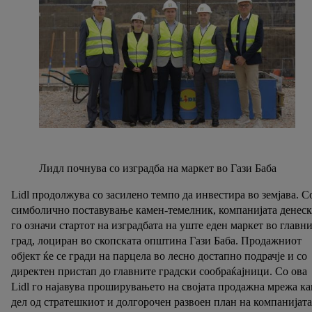
Лидл почнува со изградба на маркет во Гази Баба
Lidl продолжува со засилено темпо да инвестира во земјава. С
симболично поставување камен-темелник, компанијата денеск
го означи стартот на изградбата на уште еден маркет во главн
град, лоциран во скопската општина Гази Баба. Продажниот
објект ќе се гради на парцела во лесно достапно подрачје и со
директен пристап до главните градски сообраќајници. Со ова
Lidl го најавува проширувањето на својата продажна мрежа ка
дел од стратешкиот и долгорочен развоен план на компанијата