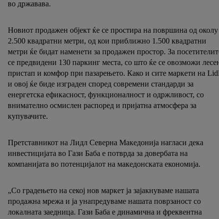
во државава.
Новиот продажен објект ќе се простира на површина од околу
2.500 квадратни метри, од кои приближно 1.500 квадратни
метри ќе бидат наменети за продажен простор. За посетителит
се предвидени 130 паркинг места, со што ќе се овозможи лесе
пристап и комфор при пазарењето. Како и сите маркети на Lidl
и овој ќе биде изграден според современи стандарди за
енергетска ефикасност, функционалност и одржливост, со
внимателно осмислен распоред и пријатна атмосфера за
купувачите.
Претставникот на Лидл Северна Македонија нагласи дека
инвестицијата во Гази Баба е потврда за довербата на
компанијата во потенцијалот на македонската економија.
„Со градењето на секој нов маркет ја зајакнуваме нашата
продажна мрежа и ја унапредуваме нашата поврзаност со
локалната заедница. Гази Баба е динамична и фреквентна