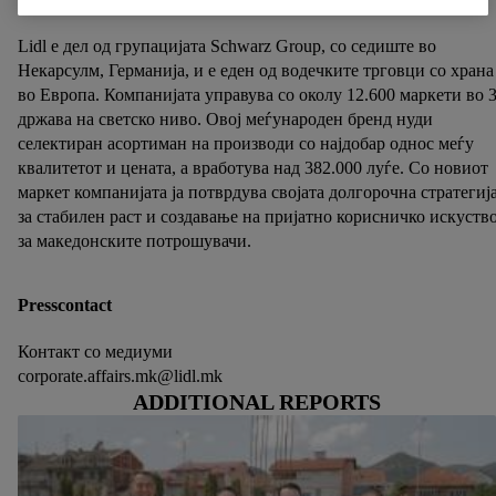
Lidl е дел од групацијата Schwarz Group, со седиште во
Некарсулм, Германија, и е еден од водечките трговци со храна
во Европа. Компанијата управува со околу 12.600 маркети во 
држава на светско ниво. Овој меѓународен бренд нуди
селектиран асортиман на производи со најдобар однос меѓу
квалитетот и цената, а вработува над 382.000 луѓе. Со новиот
маркет компанијата ја потврдува својата долгорочна стратегиј
за стабилен раст и создавање на пријатно корисничко искуств
за македонските потрошувачи.
Presscontact
Контакт со медиуми
corporate.affairs.mk@lidl.mk
ADDITIONAL REPORTS