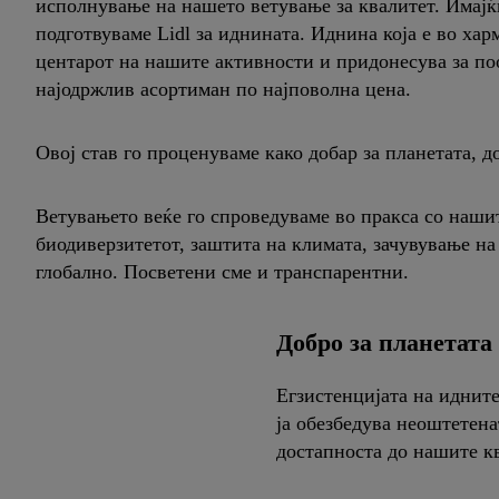
исполнување на нашето ветување за квалитет. Имајќ
подготвуваме Lidl за иднината. Иднина која е во хар
центарот на нашите активности и придонесува за по
најодржлив асортиман по најповолна цена.
Овој став го проценуваме како добар за планетата, до
Ветувањето веќе го спроведуваме во пракса со наши
биодиверзитетот, заштита на климата, зачувување на
глобално. Посветени сме и транспарентни.
Добро за планетата
Eгзистенцијата на иднит
ја обезбедува неоштетена
достапноста до нашите к