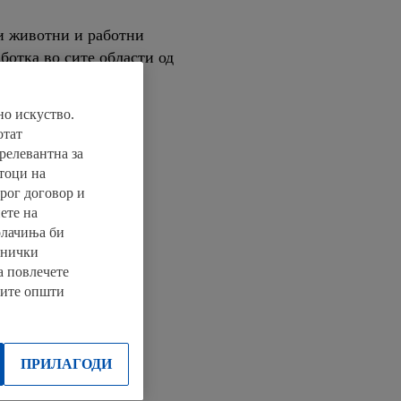
ри животни и работни
аботка во сите области од
но искуство.
отат
 релевантна за
тоци на
рог договор и
ете на
олачиња би
хнички
а повлечете
шите општи
ПРИЛАГОДИ