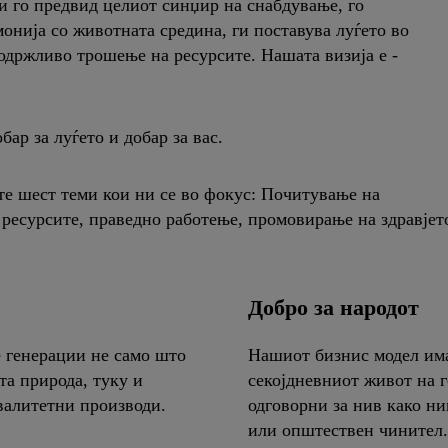
и го предвид целиот синџир на снабдување, го
монија со животната средина, ги поставува луѓето во
одржливо трошење на ресурсите. Нашата визија е -
бар за луѓето и добар за вас.
те шест теми кои ни се во фокус: Почитување на
 ресурсите, праведно работење, промовирање на здравјет
Добро за народот
е генерации не само што
Нашиот бизнис модел има
та природа, туку и
секојдневниот живот на г
валитетни производи.
одговорни за нив како ни
или општествен чинител.