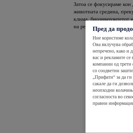
Затоа се фокусираме кон
животната средина, прек
клима, биодиверзитетот 
на ресурсите.
Пред да прод
Ние користиме кол
Ова вклучува обраб
непречено, како и д
вас и рекламите се
компании од трети 
со соодветни зашти
„Прифати“ за да ги
сакале да ги дозво
неопходни колачињ
согласноста во секо
правни информации