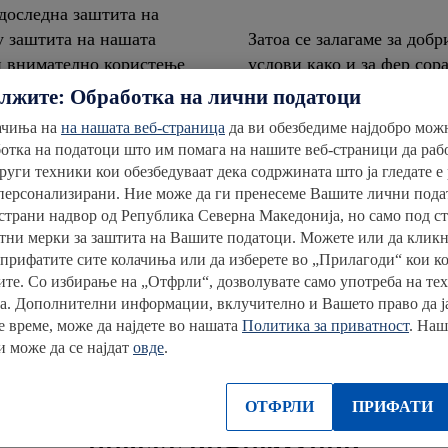
 доследна заштита на
у заштита на нашата
Затоа се залагаме за доб
и внимателно користење
услови како и за фер сор
нашето работење.
олжите: Обработка на лични податоци
ачиња на
на нашата веб-страница
да ви обезбедиме најдобро мож
отка на податоци што им помага на нашите веб-страници да раб
руги техники кои обезбедуваат дека содржината што ја гледате е
Добро за тебе
 персонализирани. Ние може да ги пренесеме Вашите лични пода
страни надвор од Република Северна Македонија, но само под ст
Секојдневно работиме на атрактивен и поодржлив
тни мерки за заштита на Вашите податоци. Можете или да кликн
асортиман за нашите клиенти.
 прифатите сите колачиња или да изберете во „Прилагоди“ кои к
лите. Со избирање на „Отфрли“, дозволувате само употреба на те
а. Дополнителни информации, вклучително и Вашето право да ј
Нашите активности опфаќаат свесно трошење и
е време, може да најдете во нашата
Политика за приватност
. На
здрава исхрана со соодветни производи -
 може да се најдат
овде
.
поддржани од одговорни иницијативи за соодветно
означување на продуктите.
ОТФРЛИ
ПРИФАТИ